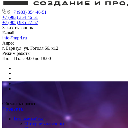
+7 (983) 354-46-51
+7 (983) 354-46-51
+7 (905) 985-27-57
Заказать звонок
E-mail
info@mprl.ru
Адрес
г. Барнаул, ул. Гоголя 66, к12
Режим работы
Пн. – Пт.: с 9:00 до 18:00
Обсудить проект
Продукты
Готовые сайты
Интернет-магазины