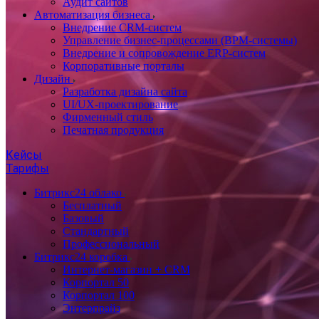
Аудит сайтов
Автоматизация бизнеса
Внедрение CRM-систем
Управление бизнес-процессами (BPM-системы)
Внедрение и сопровождение ERP-систем
Корпоративные порталы
Дизайн
Разработка дизайна сайта
UI/UX-проектирование
Фирменный стиль
Печатная продукция
Кейсы
Тарифы
Битрикс24 облако
Бесплатный
Базовый
Стандартный
Профессиональный
Битрикс24 коробка
Интернет-магазин + CRM
Корпортал 50
Корпортал 100
Энтерпрайз