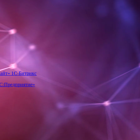
айт» 1С-Битрикс
1С:Предприятие»