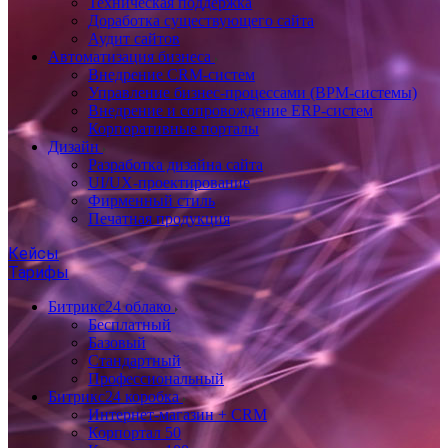
Техническая поддержка
Доработка существующего сайта
Аудит сайтов
Автоматизация бизнеса
Внедрение CRM-систем
Управление бизнес-процессами (BPM-системы)
Внедрение и сопровождение ERP-систем
Корпоративные порталы
Дизайн
Разработка дизайна сайта
UI/UX-проектирование
Фирменный стиль
Печатная продукция
Кейсы
Тарифы
Битрикс24 облако
Бесплатный
Базовый
Стандартный
Профессиональный
Битрикс24 коробка
Интернет-магазин + CRM
Корпортал 50