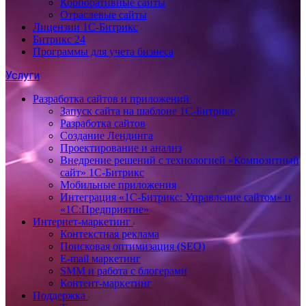
Корпоративные сайты
Отраслевые сайты
Лицензии 1С-Битрикс
Битрикс 24
Программы для учета бизнеса
Услуги
Разработка сайтов и приложений
Запуск сайта на шаблоне 1С-Битрикс
Разработка сайтов
Создание Лендинга
Проектирование и анализ
Внедрение решений с технологией «Композитный
сайт» 1С-Битрикс
Мобильные приложения
Интеграция «1С-Битрикс: Управление сайтом» и
«1С:Предприятие»
Интернет-маркетинг
Контекстная реклама
Поисковая оптимизация (SEO)
E-mail маркетинг
SMM и работа с блогерами
Контент-маркетинг
Поддержка