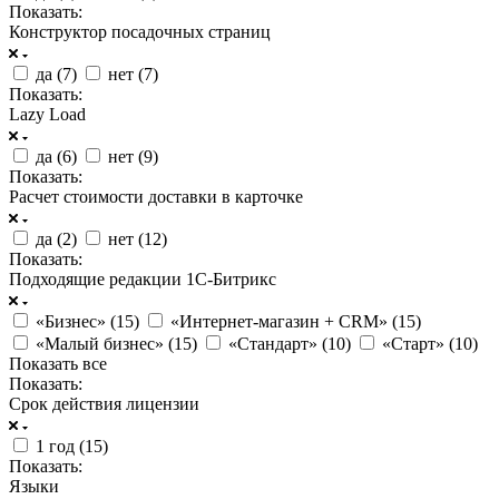
Показать:
Конструктор посадочных страниц
да (
7
)
нет (
7
)
Показать:
Lazy Load
да (
6
)
нет (
9
)
Показать:
Расчет стоимости доставки в карточке
да (
2
)
нет (
12
)
Показать:
Подходящие редакции 1С-Битрикс
«Бизнес» (
15
)
«Интернет-магазин + CRM» (
15
)
«Малый бизнес» (
15
)
«Стандарт» (
10
)
«Старт» (
10
)
Показать все
Показать:
Срок действия лицензии
1 год (
15
)
Показать:
Языки