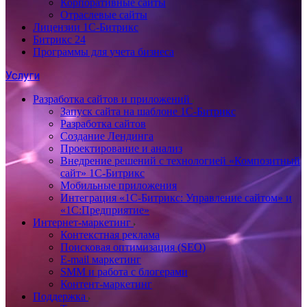
Корпоративные сайты
Отраслевые сайты
Лицензии 1С-Битрикс
Битрикс 24
Программы для учета бизнеса
Услуги
Разработка сайтов и приложений
Запуск сайта на шаблоне 1С-Битрикс
Разработка сайтов
Создание Лендинга
Проектирование и анализ
Внедрение решений с технологией «Композитный
сайт» 1С-Битрикс
Мобильные приложения
Интеграция «1С-Битрикс: Управление сайтом» и
«1С:Предприятие»
Интернет-маркетинг
Контекстная реклама
Поисковая оптимизация (SEO)
E-mail маркетинг
SMM и работа с блогерами
Контент-маркетинг
Поддержка