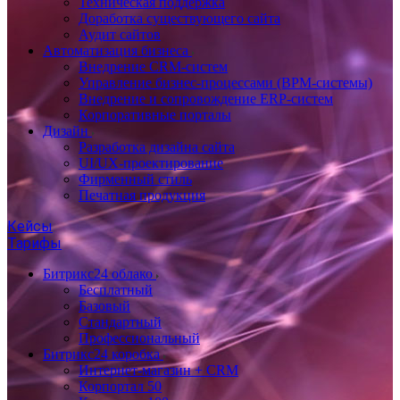
Техническая поддержка
Доработка существующего сайта
Аудит сайтов
Автоматизация бизнеса
Внедрение CRM-систем
Управление бизнес-процессами (BPM-системы)
Внедрение и сопровождение ERP-систем
Корпоративные порталы
Дизайн
Разработка дизайна сайта
UI/UX-проектирование
Фирменный стиль
Печатная продукция
Кейсы
Тарифы
Битрикс24 облако
Бесплатный
Базовый
Стандартный
Профессиональный
Битрикс24 коробка
Интернет-магазин + CRM
Корпортал 50