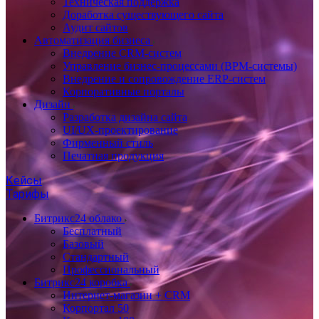
Техническая поддержка
Доработка существующего сайта
Аудит сайтов
Автоматизация бизнеса
Внедрение CRM-систем
Управление бизнес-процессами (BPM-системы)
Внедрение и сопровождение ERP-систем
Корпоративные порталы
Дизайн
Разработка дизайна сайта
UI/UX-проектирование
Фирменный стиль
Печатная продукция
Кейсы
Тарифы
Битрикс24 облако
Бесплатный
Базовый
Стандартный
Профессиональный
Битрикс24 коробка
Интернет-магазин + CRM
Корпортал 50