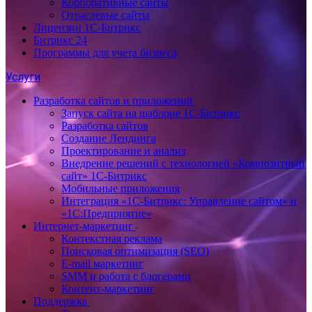
Корпоративные сайты
Отраслевые сайты
Лицензии 1С-Битрикс
Битрикс 24
Программы для учета бизнеса
Услуги
Разработка сайтов и приложений
Запуск сайта на шаблоне 1С-Битрикс
Разработка сайтов
Создание Лендинга
Проектирование и анализ
Внедрение решений с технологией «Композитный
сайт» 1С-Битрикс
Мобильные приложения
Интеграция «1С-Битрикс: Управление сайтом» и
«1С:Предприятие»
Интернет-маркетинг
Контекстная реклама
Поисковая оптимизация (SEO)
E-mail маркетинг
SMM и работа с блогерами
Контент-маркетинг
Поддержка