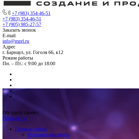
+7 (983) 354-46-51
+7 (983) 354-46-51
+7 (905) 985-27-57
Заказать звонок
E-mail
info@mprl.ru
Адрес
г. Барнаул, ул. Гоголя 66, к12
Режим работы
Пн. – Пт.: с 9:00 до 18:00
Обсудить проект
Продукты
Готовые сайты
Интернет-магазины