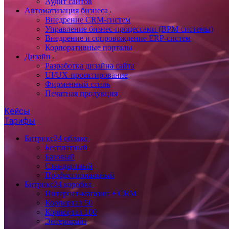
Аудит сайтов
Автоматизация бизнеса
Внедрение CRM-систем
Управление бизнес-процессами (BPM-системы)
Внедрение и сопровождение ERP-систем
Корпоративные порталы
Дизайн
Разработка дизайна сайта
UI/UX-проектирование
Фирменный стиль
Печатная продукция
Кейсы
Тарифы
Битрикс24 облако
Бесплатный
Базовый
Стандартный
Профессиональный
Битрикс24 коробка
Интернет-магазин + CRM
Корпортал 50
Корпортал 100
Энтерпрайз