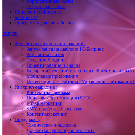
Корпоративные сайты
Отраслевые сайты
Лицензии 1С-Битрикс
Битрикс 24
Программы для учета бизнеса
Услуги
Разработка сайтов и приложений
Запуск сайта на шаблоне 1С-Битрикс
Разработка сайтов
Создание Лендинга
Проектирование и анализ
Внедрение решений с технологией «Композитный с
Мобильные приложения
Интеграция «1С-Битрикс: Управление сайтом» и «
Интернет-маркетинг
Контекстная реклама
Поисковая оптимизация (SEO)
E-mail маркетинг
SMM и работа с блогерами
Контент-маркетинг
Поддержка
Техническая поддержка
Доработка существующего сайта