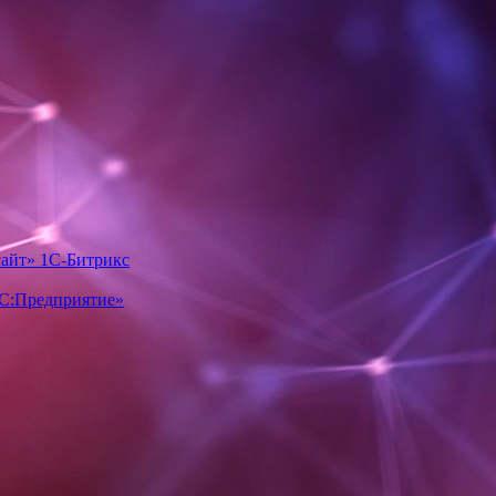
айт» 1С-Битрикс
1С:Предприятие»